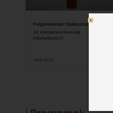
Polgármesteri tájékoztató
Az energiatakarékossági
intézkedésekről
2026-08-01