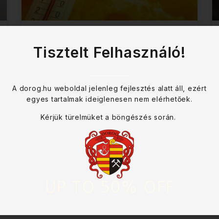
Újra hőségriasztást adtak ki
Tisztelt Felhasználó!
2026. augusztus 4-én 24:00 óráig tart
a figyelmeztetés
A dorog.hu weboldal jelenleg fejlesztés alatt áll, ezért
egyes tartalmak ideiglenesen nem elérhetőek.
2026-07-29
Kérjük türelmüket a böngészés során.
További híreink
UP TO 50% OFF