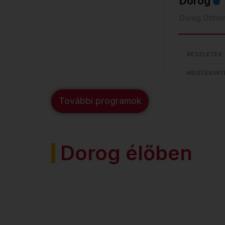
Dorog
Dorog Otthon 
RÉSZLETEK
MEGTEKINT
További programok
Dorog élőben