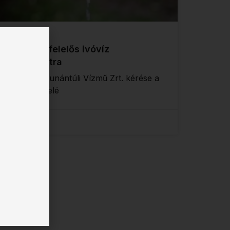
Felhívás felelős ivóvíz
használatra
Az Északdunántúli Vízmű Zrt. kérése a
lakosság felé
2026-07-29