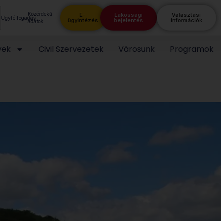
Közérdekű
E-
Lakossági
Választási
Ügyfélfogadás
ügyintézés
bejelentés
információk
adatok
yek
Civil Szervezetek
Városunk
Programok