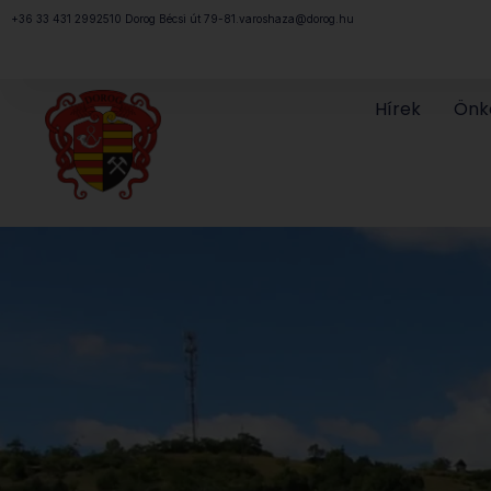
Megszakítás
+36 33 431 299
2510 Dorog Bécsi út 79-81.
varoshaza@dorog.hu
Hírek
Önk