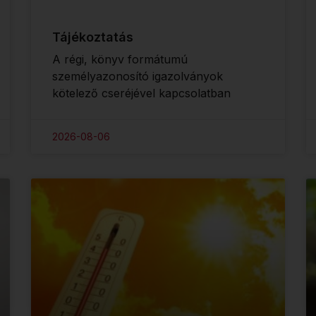
Tájékoztatás
A régi, könyv formátumú
személyazonosító igazolványok
kötelező cseréjével kapcsolatban
2026-08-06