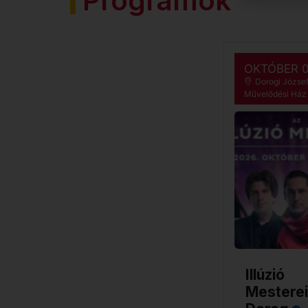
Programok
OKTÓBER 
Dorogi József 
Művelődési Ház
Illúzió
Mesterei