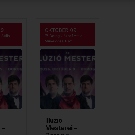
09
OKTÓBER 09
Attila
Dorogi József Attila
Művelődési Ház
Illúzió
 –
Mesterei –