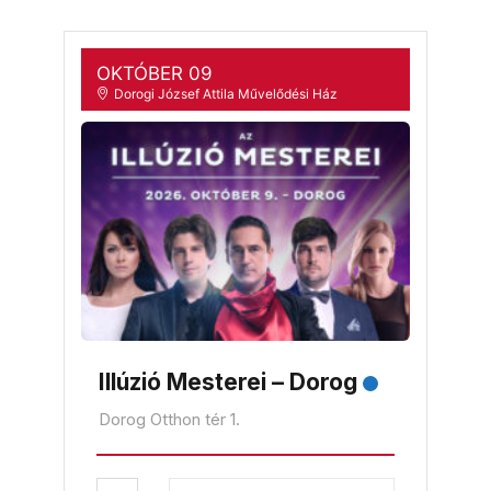
OKTÓBER 09
Dorogi József Attila Művelődési Ház
Illúzió Mesterei – Dorog
Dorog Otthon tér 1.