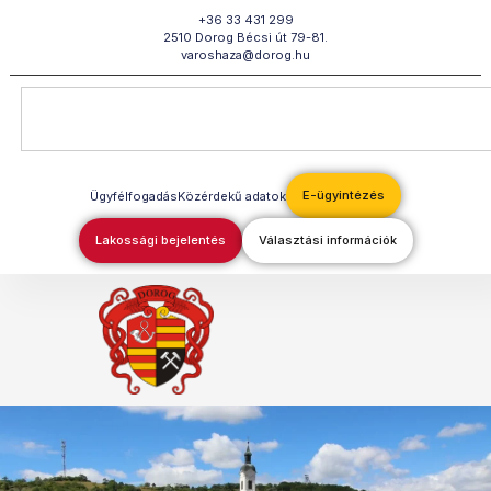
Megszakítás
+36 33 431 299
2510 Dorog Bécsi út 79-81.
varoshaza@dorog.hu
E-ügyintézés
Ügyfélfogadás
Közérdekű adatok
Lakossági bejelentés
Választási információk