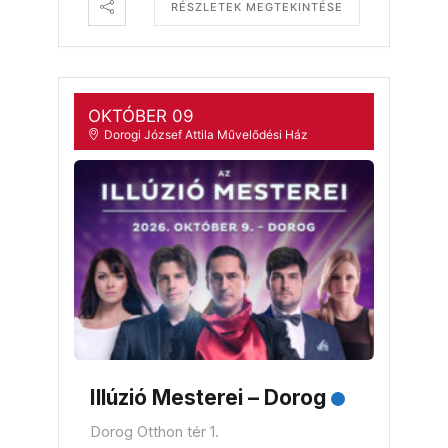
RÉSZLETEK MEGTEKINTÉSE
OKTÓBER 09
Dorogi József Attila Művelődési Ház
Illúzió Mesterei – Dorog
Dorog Otthon tér 1.