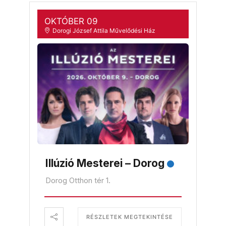
OKTÓBER 09
Dorogi József Attila Művelődési Ház
Illúzió Mesterei – Dorog
Dorog Otthon tér 1.
RÉSZLETEK MEGTEKINTÉSE