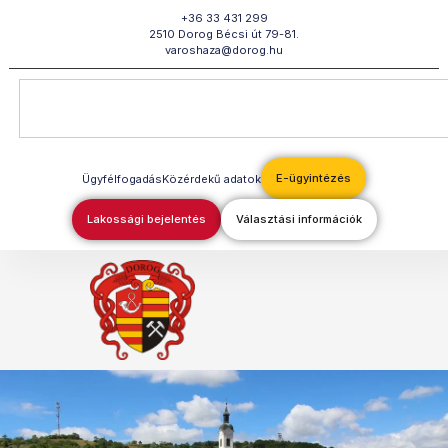
Megszakítás
+36 33 431 299
2510 Dorog Bécsi út 79-81.
varoshaza@dorog.hu
E-ügyintézés
Ügyfélfogadás
Közérdekű adatok
Lakossági bejelentés
Választási információk