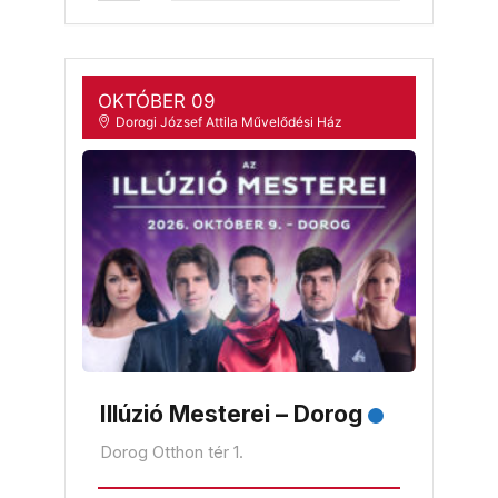
OKTÓBER 09
Dorogi József Attila Művelődési Ház
Illúzió Mesterei – Dorog
Dorog Otthon tér 1.