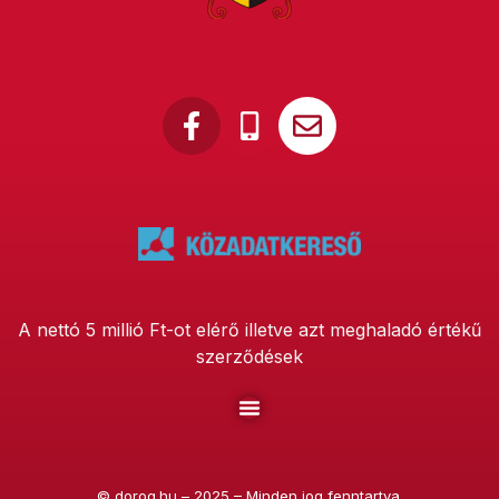
A nettó 5 millió Ft-ot elérő illetve azt meghaladó értékű
szerződések
©
dorog.hu
– 2025 – Minden jog fenntartva.