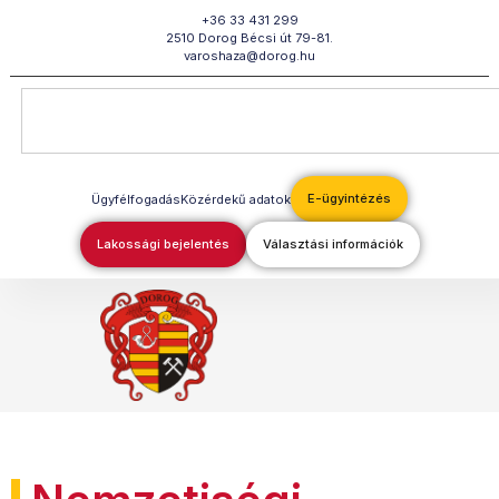
Megszakítás
+36 33 431 299
2510 Dorog Bécsi út 79-81.
varoshaza@dorog.hu
E-ügyintézés
Ügyfélfogadás
Közérdekű adatok
Lakossági bejelentés
Választási információk