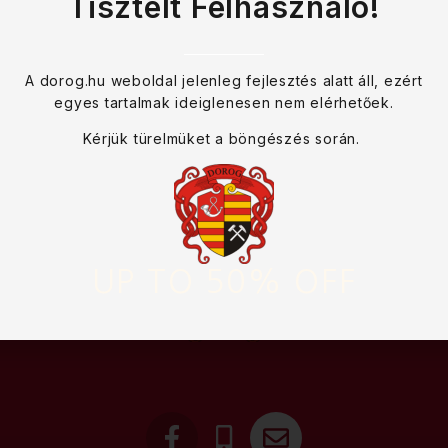
Tisztelt Felhasználó!
nyzati rendeletek
A dorog.hu weboldal jelenleg fejlesztés alatt áll, ezért
egyes tartalmak ideiglenesen nem elérhetőek.
Kérjük türelmüket a böngészés során.
UP TO 50% OFF