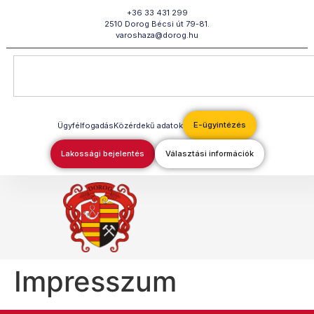
Megszakítás
+36 33 431 299
2510 Dorog Bécsi út 79-81.
varoshaza@dorog.hu
E-ügyintézés
Ügyfélfogadás
Közérdekű adatok
Lakossági bejelentés
Választási információk
Impresszum