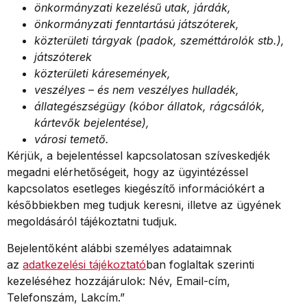
önkormányzati kezelésű utak, járdák,
önkormányzati fenntartású játszóterek,
közterületi tárgyak (padok, szeméttárolók stb.),
játszóterek
közterületi káresemények,
veszélyes – és nem veszélyes hulladék,
állategészségügy (kóbor állatok, rágcsálók,
kártevők bejelentése),
városi temető.
Kérjük, a bejelentéssel kapcsolatosan szíveskedjék
megadni elérhetőségeit, hogy az ügyintézéssel
kapcsolatos esetleges kiegészítő információkért a
későbbiekben meg tudjuk keresni, illetve az ügyének
megoldásáról tájékoztatni tudjuk.
Bejelentőként alábbi személyes adataimnak
az
adatkezelési tájékoztató
ban foglaltak szerinti
kezeléséhez hozzájárulok: Név, Email-cím,
Telefonszám, Lakcím.”