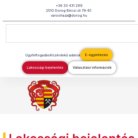
Megszakítás
+36 33 431 299
2510 Dorog Bécsi út 79-81.
varoshaza@dorog.hu
E-ügyintézés
Ügyfélfogadás
Közérdekű adatok
Lakossági bejelentés
Választási információk