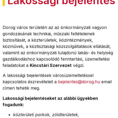
Lakossági bejelentés
Dorog város területén az az önkormányzati vagyon
gondozásának technikai, műszaki feltételeinek
biztosítását, a közterületek, közintézmények,
közművek, a köztisztasági közszolgáltatások ellátását,
valamint az önkormányzati tulajdonú lakás- és helyiség
gazdálkodáshoz kapcsolódó fenntartási, üzemeltetési
feladatokat a
Kincstári Szervezet
végzi.
A lakossági bejelentések városüzemeltetéssel
kapcsolatos észrevételeit a
bejelentes@dorog.hu
email
címen tehetik meg.
Lakossági bejelentéseket az alábbi ügyekben
fogadunk:
közterületi parkok, zöldterületek,