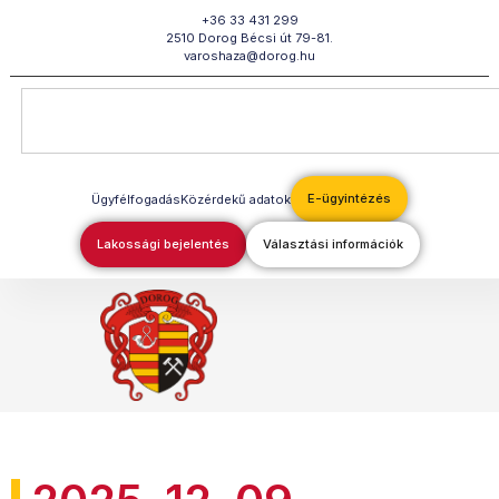
Megszakítás
+36 33 431 299
2510 Dorog Bécsi út 79-81.
varoshaza@dorog.hu
E-ügyintézés
Ügyfélfogadás
Közérdekű adatok
Lakossági bejelentés
Választási információk