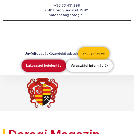
Megszakítás
+36 33 431 299
2510 Dorog Bécsi út 79-81.
varoshaza@dorog.hu
E-ügyintézés
Ügyfélfogadás
Közérdekű adatok
Lakossági bejelentés
Választási információk