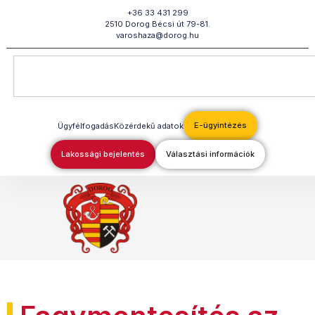
Megszakítás
+36 33 431 299
2510 Dorog Bécsi út 79-81.
varoshaza@dorog.hu
E-ügyintézés
Ügyfélfogadás
Közérdekű adatok
Lakossági bejelentés
Választási információk