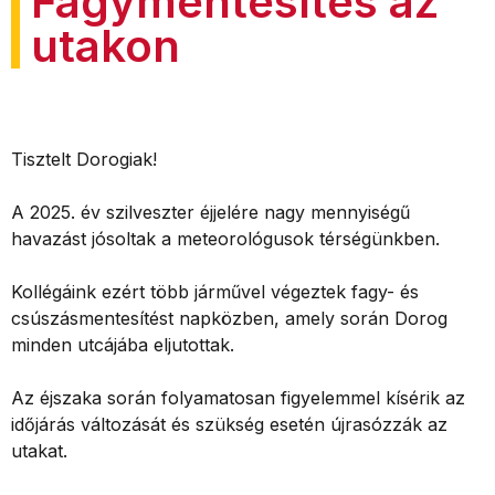
Fagymentesítés az
utakon
Tisztelt Dorogiak!
A 2025. év szilveszter éjjelére nagy mennyiségű
havazást jósoltak a meteorológusok térségünkben.
Kollégáink ezért több járművel végeztek fagy- és
csúszásmentesítést napközben, amely során Dorog
minden utcájába eljutottak.
Az éjszaka során folyamatosan figyelemmel kísérik az
időjárás változását és szükség esetén újrasózzák az
utakat.