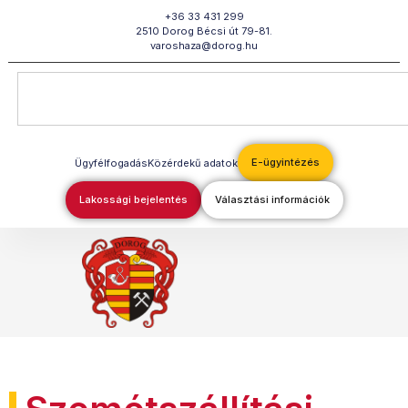
Megszakítás
+36 33 431 299
2510 Dorog Bécsi út 79-81.
varoshaza@dorog.hu
E-ügyintézés
Ügyfélfogadás
Közérdekű adatok
Lakossági bejelentés
Választási információk