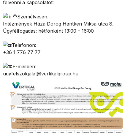
felvenni a kapcsolatot:
Személyesen:
Intézmények Háza Dorog Hantken Miksa utca 8.
Ügyfélfogadás: hétfőnként 13:00 – 16:00
Telefonon:
+36 1 776 77 77
E-mailben:
ugyfelszolgalat@vertikalgroup.hu