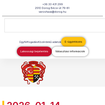
Megszakítás
+36 33 431 299
2510 Dorog Bécsi út 79-81.
varoshaza@dorog.hu
E-ügyintézés
Ügyfélfogadás
Közérdekű adatok
Lakossági bejelentés
Választási információk