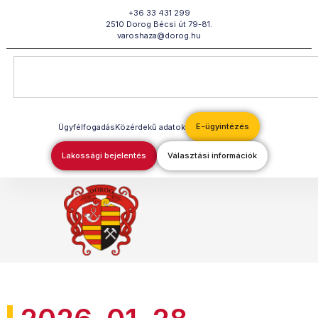
Megszakítás
+36 33 431 299
2510 Dorog Bécsi út 79-81.
varoshaza@dorog.hu
E-ügyintézés
Ügyfélfogadás
Közérdekű adatok
Lakossági bejelentés
Választási információk