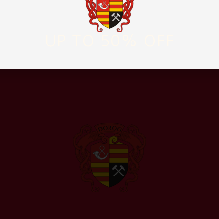
pítvány kuratóriumának elnöke
i Bölcsőde intézményvezetője
UP TO 50% OFF