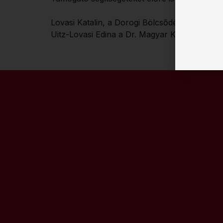
Lovasi Katalin, a Dorogi Bölcsődésekért Ala
Uitz-Lovasi Edina a Dr. Magyar Károly Város