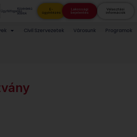
Közérdekű
E-
Lakossági
Választási
Ügyfélfogadás
ügyintézés
bejelentés
információk
adatok
yek
Civil Szervezetek
Városunk
Programok
tvány