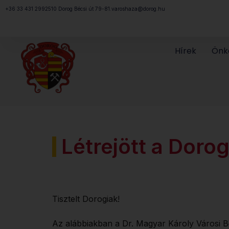
Megszakítás
+36 33 431 299
2510 Dorog Bécsi út 79-81.
varoshaza@dorog.hu
Hírek
Önk
Létrejött a Doro
Tisztelt Dorogiak!
Az alábbiakban a Dr. Magyar Károly Városi Bö