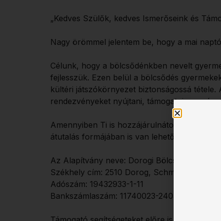
„Kedves Szülők, kedves Ismerőseink és Támo
Nagy örömmel jelentem be, hogy a mai naptól
Célunk, hogy a bölcsődénkben nevelt gyermekek
fejlesszük. Ezen belül a bölcsődés gyermekek 
kültéri játszókörnyezet biztonságossá tétele
rendezvényeket nyújtani, támogatni az egész
Amennyiben Ti is hozzájárulnátok a megfogal
átutalás formájában is van lehetőség támogat
Az Alapítvány neve: Dorogi Bölcsődésekért A
Székhely cím: 2510 Dorog, Schmidt villa kert 
Adószám: 19432933-1-11
Bankszámlaszám: 11740023-24032797
Támogató segítségeteket előre is köszönjük!