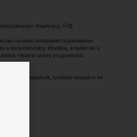
 Bölcsődésekért Alapítvány.
ozási-nevelési feltételeket folyamatosan
és a könyvállomány bővítése, a beltéri és a
családok részére színes programokat,
a bölcsődében fogadunk, továbbá készpénz és