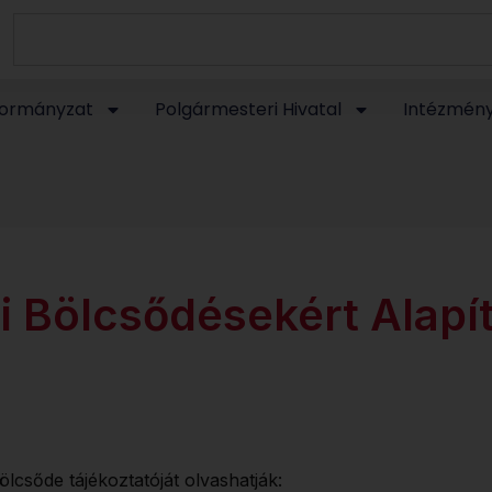
ormányzat
Polgármesteri Hivatal
Intézmén
gi Bölcsődésekért Alapí
lcsőde tájékoztatóját olvashatják: