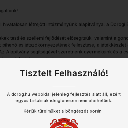
gatóink!
 hivatalosan létrejött intézményünk alapítványa, a Dorogi
 testi és szellemi fejlődését elősegítsük, valamint a gond
pihenő és játszókörnyezetének fejlesztése, a játékkészlet 
. Az Alapítvány segítségével szeretnénk gyermekeink és a 
séges életmódra nevelést.
Tisztelt Felhasználó!
mazott céljaink megvalósításához, tárgyi felajánlásokat 
ni Alapítványunkat.
lapítvány
A dorog.hu weboldal jelenleg fejlesztés alatt áll, ezért
2.
egyes tartalmak ideiglenesen nem elérhetőek.
Kérjük türelmüket a böngészés során.