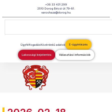
Megszakítás
+36 33 431 299
2510 Dorog Bécsi út 79-81.
varoshaza@dorog.hu
E-ügyintézés
Ügyfélfogadás
Közérdekű adatok
Lakossági bejelentés
Választási információk