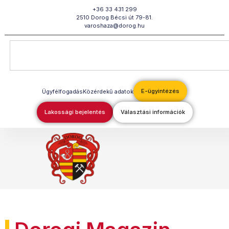
Megszakítás
+36 33 431 299
2510 Dorog Bécsi út 79-81.
varoshaza@dorog.hu
E-ügyintézés
Ügyfélfogadás
Közérdekű adatok
Lakossági bejelentés
Választási információk