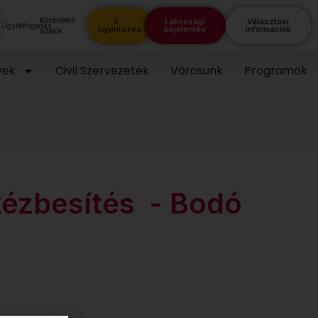
Közérdekű
E-
Lakossági
Választási
Ügyfélfogadás
ügyintézés
bejelentés
információk
adatok
yek
Civil Szervezetek
Városunk
Programok
kézbesítés - Bodó