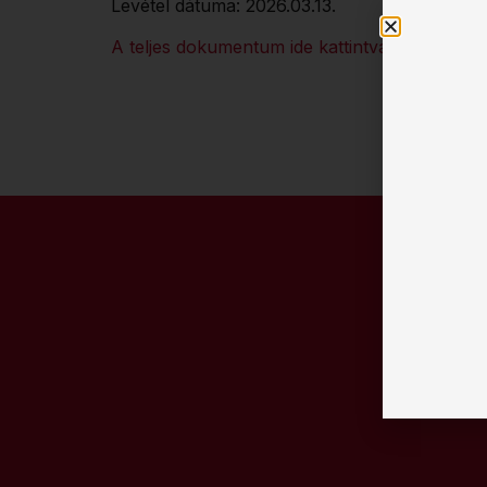
Levétel dátuma: 2026.03.13.
A teljes dokumentum ide kattintva érhető el.