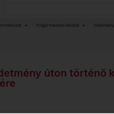
ormányzat
Polgármesteri Hivatal
Intézmén
rdetmény úton történő 
zére