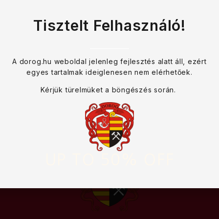
Tisztelt Felhasználó!
A dorog.hu weboldal jelenleg fejlesztés alatt áll, ezért
egyes tartalmak ideiglenesen nem elérhetőek.
Kérjük türelmüket a böngészés során.
UP TO 50% OFF