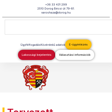
Megszakítás
+36 33 431 299
2510 Dorog Bécsi út 79-81.
varoshaza@dorog.hu
E-ügyintézés
Ügyfélfogadás
Közérdekű adatok
Lakossági bejelentés
Választási információk