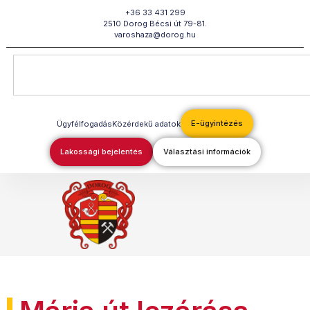
Megszakítás
+36 33 431 299
2510 Dorog Bécsi út 79-81.
varoshaza@dorog.hu
E-ügyintézés
Ügyfélfogadás
Közérdekű adatok
Lakossági bejelentés
Választási információk