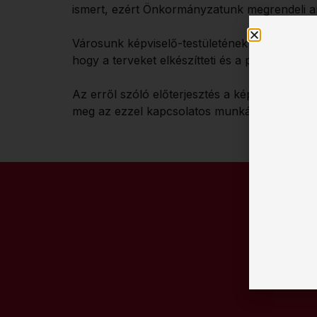
ismert, ezért Önkormányzatunk megrendeli a
Városunk képviselő-testületének Pénzügyi, Vár
hogy a terveket elkészítteti és a polgármest
Az erről szóló előterjesztés a képviselő-tes
meg az ezzel kapcsolatos munkálatok.