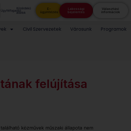
Közérdekű
E-
Lakossági
Választási
Ügyfélfogadás
ügyintézés
bejelentés
információk
adatok
yek
Civil Szervezetek
Városunk
Programok
tának felújítása
att található közművek műszaki állapota nem