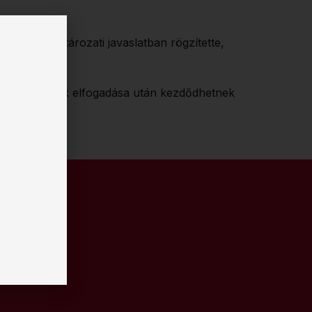
yalta és határozati javaslatban rögzítette,
láírására.
alásra és annak elfogadása után kezdődhetnek