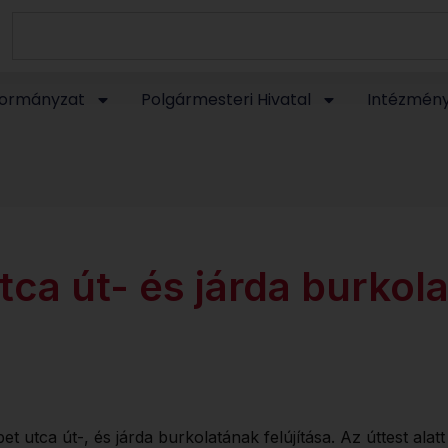
ormányzat
Polgármesteri Hivatal
Intézmén
ca út- és járda burkola
et utca út-, és járda burkolatának felújítása. Az úttest al