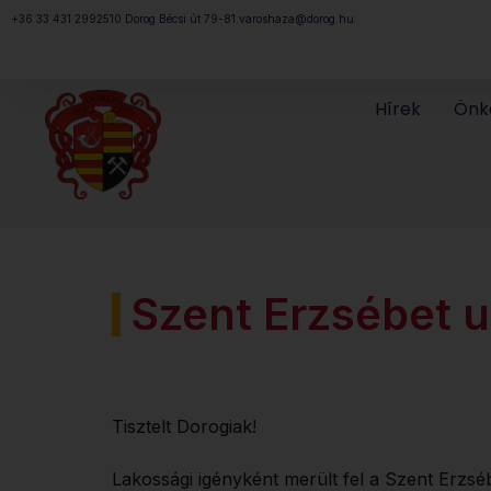
Megszakítás
+36 33 431 299
2510 Dorog Bécsi út 79-81.
varoshaza@dorog.hu
Hírek
Önk
Szent Erzsébet ut
Tisztelt Dorogiak!
Lakossági igényként merült fel a Szent Erzséb