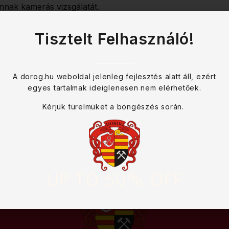
nnak kamerás vizsgálatát.
osfejlesztési Bizottsága legutóbbi ülésén a kérdést megtárg
Tisztelt Felhasználó!
ert felhatalmazza az ehhez kapcsolódó tervezési szerződés a
tület soron következő ülésén (2026. május 29.) kerül tárgy
A dorog.hu weboldal jelenleg fejlesztés alatt áll, ezért
egyes tartalmak ideiglenesen nem elérhetőek.
Kérjük türelmüket a böngészés során.
UP TO 50% OFF