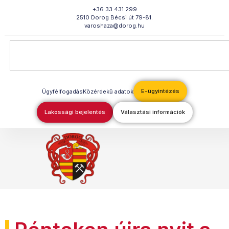
Megszakítás
+36 33 431 299
2510 Dorog Bécsi út 79-81.
varoshaza@dorog.hu
E-ügyintézés
Ügyfélfogadás
Közérdekű adatok
Lakossági bejelentés
Választási információk