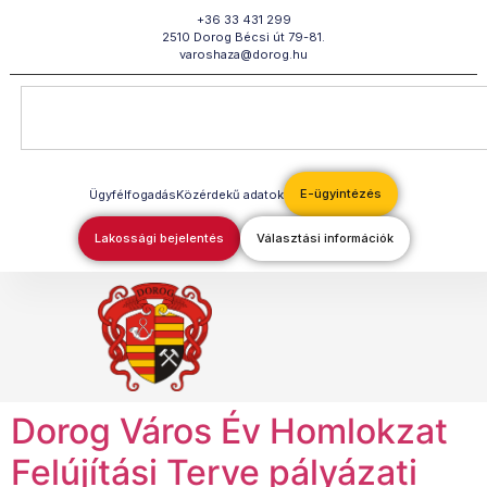
Megszakítás
+36 33 431 299
2510 Dorog Bécsi út 79-81.
varoshaza@dorog.hu
E-ügyintézés
Ügyfélfogadás
Közérdekű adatok
Lakossági bejelentés
Választási információk
Dorog Város Év Homlokzat
Felújítási Terve pályázati