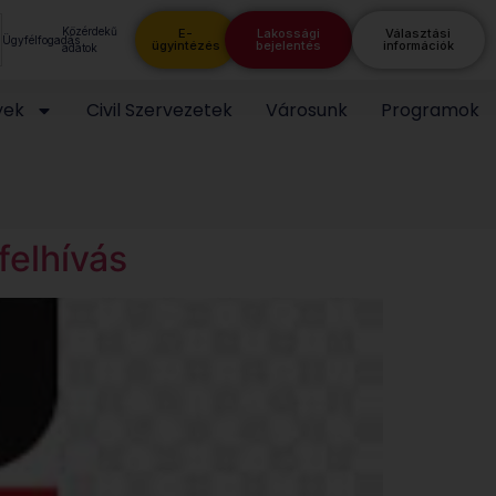
Közérdekű
E-
Lakossági
Választási
Ügyfélfogadás
ügyintézés
bejelentés
információk
adatok
yek
Civil Szervezetek
Városunk
Programok
felhívás