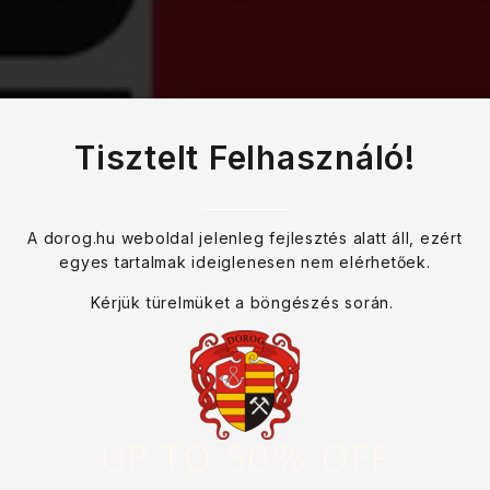
Tisztelt Felhasználó!
A dorog.hu weboldal jelenleg fejlesztés alatt áll, ezért
egyes tartalmak ideiglenesen nem elérhetőek.
Kérjük türelmüket a böngészés során.
UP TO 50% OFF