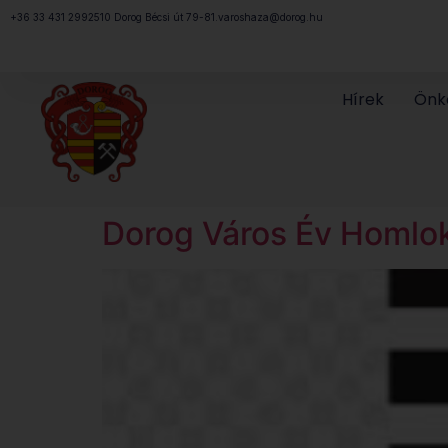
Megszakítás
+36 33 431 299
2510 Dorog Bécsi út 79-81.
varoshaza@dorog.hu
Hírek
Önk
Dorog Város Év Homlokz