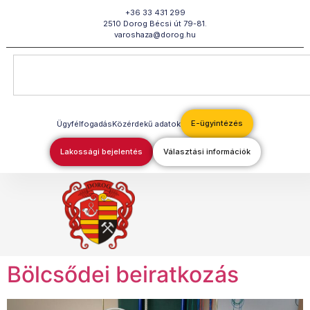
Megszakítás
+36 33 431 299
2510 Dorog Bécsi út 79-81.
varoshaza@dorog.hu
E-ügyintézés
Ügyfélfogadás
Közérdekű adatok
Lakossági bejelentés
Választási információk
Bölcsődei beiratkozás