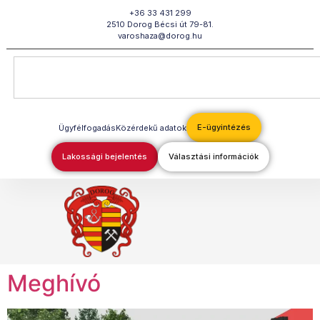
Megszakítás
+36 33 431 299
2510 Dorog Bécsi út 79-81.
varoshaza@dorog.hu
E-ügyintézés
Ügyfélfogadás
Közérdekű adatok
Lakossági bejelentés
Választási információk
Meghívó