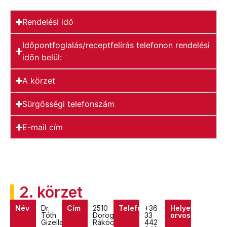
Rendelési idő
Időpontfoglalás/receptfelírás telefonon rendelési
időn belül:
A körzet
Sürgősségi telefonszám
E-mail cím
2. körzet
Név
Dr.
Cím
2510
Telefon
+36
Helyettes
Tóth
Dorog,
33
orvos
Gizella
Rákóczi
442