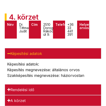
4. körzet
Név
Dr.
Cím
2510
Telefon
+36
Helyettes
Tittmann
Dorog,
33
orvos
Judit
Rákóczi
441
út 9.
391
Képesítési adatok
Képesítési adatok:
Képesítés megnevezése: általános orvos
Szakképesítés megnevezése: háziorvostan
Rendelési idő
A körzet