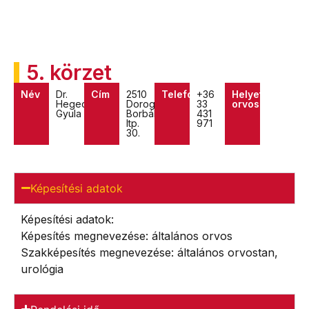
5. körzet
Név
Dr.
Cím
2510
Telefon
+36
Helyettes
Hegedűs
Dorog,
33
orvos
Gyula
Borbála
431
ltp.
971
30.
Képesítési adatok
Képesítési adatok:
Képesítés megnevezése: általános orvos
Szakképesítés megnevezése: általános orvostan,
urológia