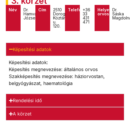
3. körzet
Név
Dr.
Cím
2510
Telefon
+36
Helyettes
Dr.
Hamvas
Dorog,
33
orvos
Sáska
József
Köztársaság
431
Magdoln
u.
471
120.
Képesítési adatok
Képesítési adatok:
Képesítés megnevezése: általános orvos
Szakképesítés megnevezése: háziorvostan,
belgyógyászat, haematológia
Rendelési idő
A körzet