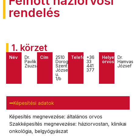
Felnőtt háziorvosi
rendelés
1. körzet
Név
Dr.
Cím
2510
Telefon
+36
Helyettes
Dr.
Pavlik
Dorog,
33
orvos
Hamvas
Zsuzsanna
Szent
441
József
József
377
u.
1/b
Képesítési adatok
Képesítés megnevezése: általános orvos
Szakképesítés megnevezése: háziorvostan, klinikai
onkológia, belgyógyászat