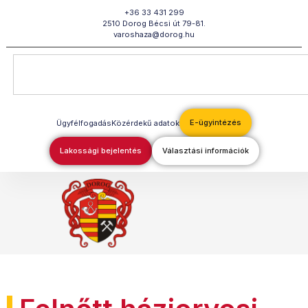
Megszakítás
+36 33 431 299
2510 Dorog Bécsi út 79-81.
varoshaza@dorog.hu
E-ügyintézés
Ügyfélfogadás
Közérdekű adatok
Lakossági bejelentés
Választási információk