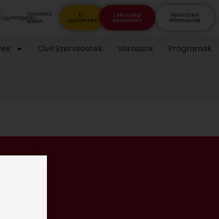
Közérdekű
E-
Lakossági
Választási
Ügyfélfogadás
ügyintézés
bejelentés
információk
adatok
yek
Civil Szervezetek
Városunk
Programok