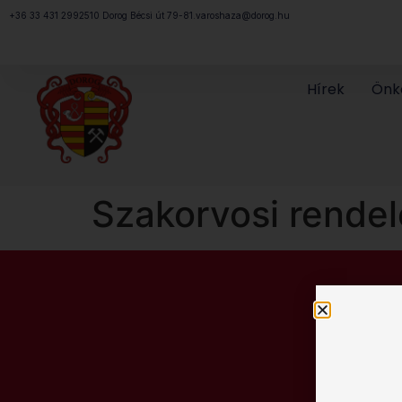
Megszakítás
+36 33 431 299
2510 Dorog Bécsi út 79-81.
varoshaza@dorog.hu
Hírek
Önk
Szakorvosi rendel