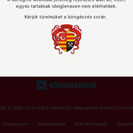
egyes tartalmak ideiglenesen nem elérhetőek.
Kérjük türelmüket a böngészés során.
UP TO 50% OFF
ttó 5 millió Ft-ot elérő illetve azt meghaladó értékű szerző
Impresszum
Adatvédelem
Süti információk
Közérd