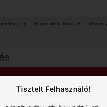
ormányzat
Polgármesteri Hivatal
Intézmén
és
Tisztelt Felhasználó!
A dorog.hu weboldal jelenleg fejlesztés alatt áll, ezért