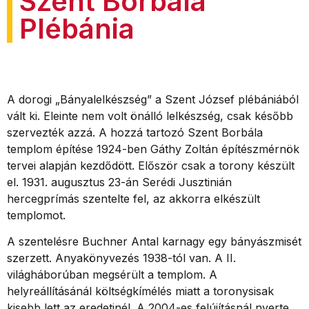
Szent Borbála
Plébánia
A dorogi „Bányalelkészség” a Szent József plébániából
vált ki. Eleinte nem volt önálló lelkészség, csak később
szervezték azzá. A hozzá tartozó Szent Borbála
templom építése 1924-ben Gáthy Zoltán építészmérnök
tervei alapján kezdődött. Először csak a torony készült
el. 1931. augusztus 23-án Serédi Jusztinián
hercegprímás szentelte fel, az akkorra elkészült
templomot.
A szentelésre Buchner Antal karnagy egy bányászmisét
szerzett. Anyakönyvezés 1938-tól van. A II.
világháborúban megsérült a templom. A
helyreállításánál költségkímélés miatt a toronysisak
kisebb lett az eredetinél. A 2004-es felújításnál nyerte