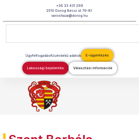
Megszakítás
+36 33 431 299
2510 Dorog Bécsi út 79-81.
varoshaza@dorog.hu
E-ügyintézés
Ügyfélfogadás
Közérdekű adatok
Lakossági bejelentés
Választási információk