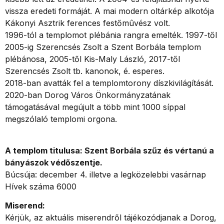
vissza eredeti formáját. A mai modern oltárkép alkotója
Kákonyi Asztrik ferences festőmûvész volt.
1996-tól a templomot plébánia rangra emelték. 1997-től
2005-ig Szerencsés Zsolt a Szent Borbála templom
plébánosa, 2005-től Kis-Maly László, 2017-től
Szerencsés Zsolt tb. kanonok, é. esperes.
2018-ban avatták fel a templomtorony díszkivilágítását.
2020-ban Dorog Város Önkormányzatának
támogatásával megújult a több mint 1000 síppal
megszólaló templomi orgona.
A templom titulusa: Szent Borbála szűz és vértanú a
bányászok védőszentje.
Búcsúja: december 4. illetve a legközelebbi vasárnap
Hívek száma 6000
Miserend:
Kérjük, az aktuális miserendről tájékozódjanak a Dorog,