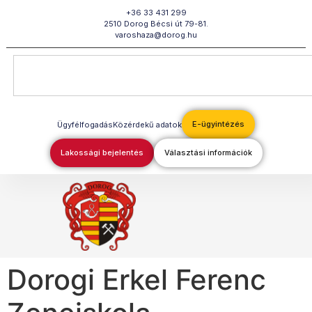
Megszakítás
+36 33 431 299
2510 Dorog Bécsi út 79-81.
varoshaza@dorog.hu
E-ügyintézés
Ügyfélfogadás
Közérdekű adatok
Lakossági bejelentés
Választási információk
Dorogi Erkel Ferenc