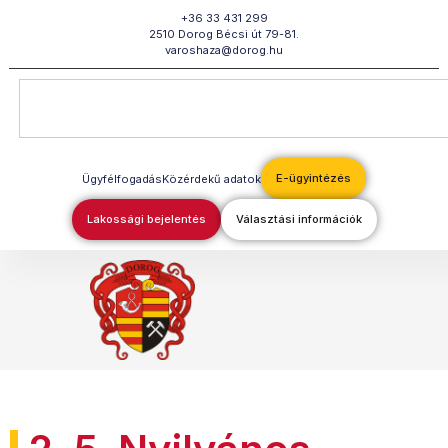
Megszakítás
+36 33 431 299
2510 Dorog Bécsi út 79-81.
varoshaza@dorog.hu
E-ügyintézés
Ügyfélfogadás
Közérdekű adatok
Lakossági bejelentés
Választási információk