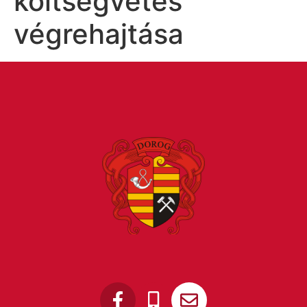
költségvetés
végrehajtása