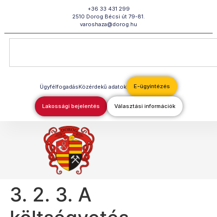
Megszakítás
+36 33 431 299
2510 Dorog Bécsi út 79-81.
varoshaza@dorog.hu
E-ügyintézés
Ügyfélfogadás
Közérdekű adatok
Lakossági bejelentés
Választási információk
3. 2. 3. A