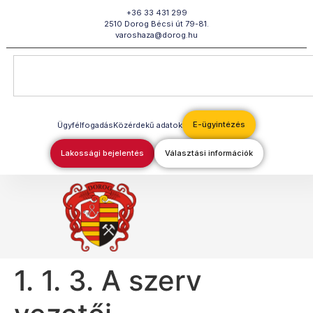
Megszakítás
+36 33 431 299
2510 Dorog Bécsi út 79-81.
varoshaza@dorog.hu
E-ügyintézés
Ügyfélfogadás
Közérdekű adatok
Lakossági bejelentés
Választási információk
1. 1. 3. A szerv