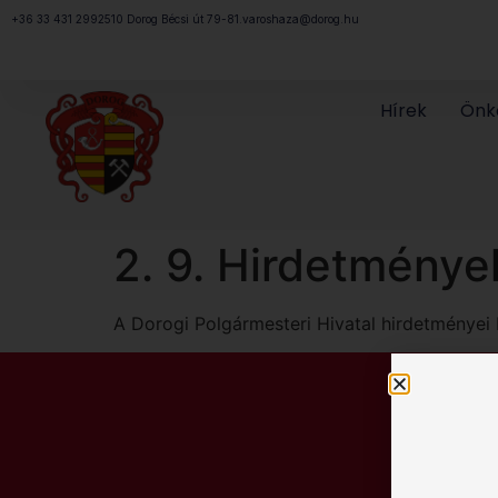
Megszakítás
+36 33 431 299
2510 Dorog Bécsi út 79-81.
varoshaza@dorog.hu
Hírek
Önk
2. 9. Hirdetménye
A Dorogi Polgármesteri Hivatal hirdetményei 