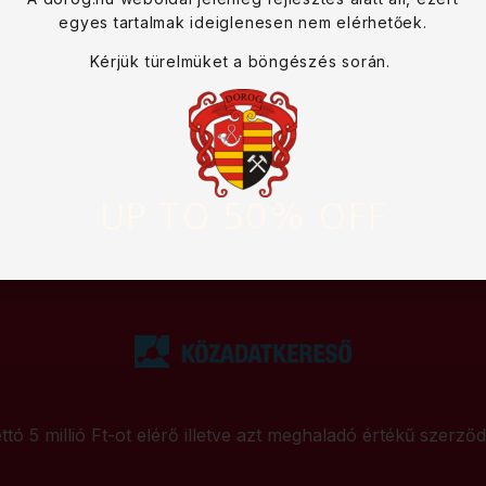
egyes tartalmak ideiglenesen nem elérhetőek.
Kérjük türelmüket a böngészés során.
UP TO 50% OFF
ttó 5 millió Ft-ot elérő illetve azt meghaladó értékű szerző