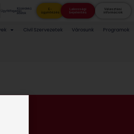
Közérdekű
E-
Lakossági
Választási
Ügyfélfogadás
ügyintézés
bejelentés
információk
adatok
yek
Civil Szervezetek
Városunk
Programok