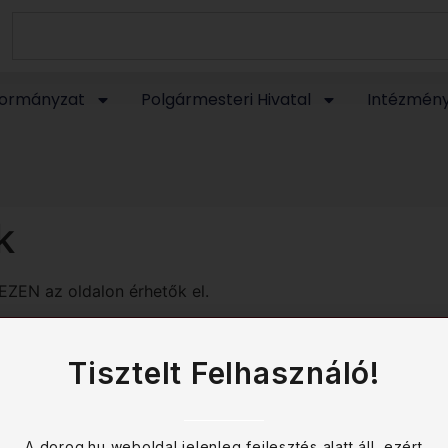
ormányzat
Polgármesteri Hivatal
Intézmén
k
EZEN az oldalon érhetők el.
Tisztelt Felhasználó!
A dorog.hu weboldal jelenleg fejlesztés alatt áll, ezért