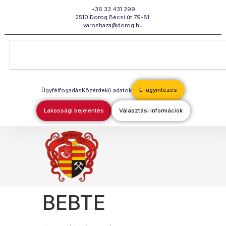
Megszakítás
+36 33 431 299
2510 Dorog Bécsi út 79-81.
varoshaza@dorog.hu
E-ügyintézés
Ügyfélfogadás
Közérdekű adatok
Lakossági bejelentés
Választási információk
BEBTE