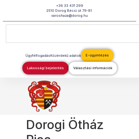
Megszakítás
+36 33 431 299
2510 Dorog Bécsi út 79-81.
varoshaza@dorog.hu
E-ügyintézés
Ügyfélfogadás
Közérdekű adatok
Lakossági bejelentés
Választási információk
Dorogi Ötház