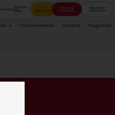
Közérdekű
E-
Lakossági
Választási
Ügyfélfogadás
ügyintézés
bejelentés
információk
adatok
yek
Civil Szervezetek
Városunk
Programok