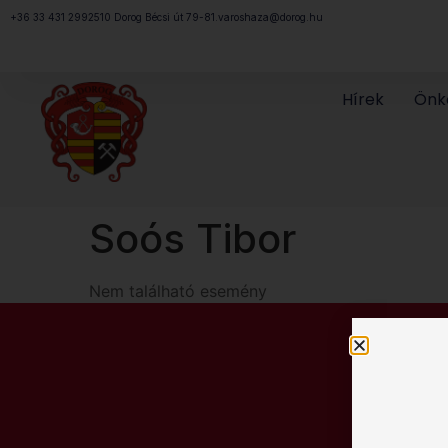
Megszakítás
+36 33 431 299
2510 Dorog Bécsi út 79-81.
varoshaza@dorog.hu
Hírek
Önk
Soós Tibor
Nem található esemény