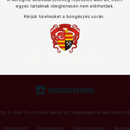
egyes tartalmak ideiglenesen nem elérhetőek.
Kérjük türelmüket a böngészés során.
UP TO 50% OFF
ttó 5 millió Ft-ot elérő illetve azt meghaladó értékű szerző
Impresszum
Adatvédelem
Süti információk
Közérd