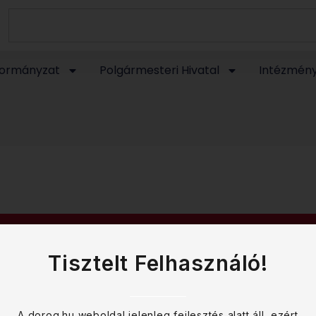
ormányzat
Polgármesteri Hivatal
Intézmén
Tisztelt Felhasználó!
A dorog.hu weboldal jelenleg fejlesztés alatt áll, ezért