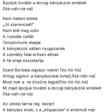
Ápoljuk tovább a dorogi bányászok emlékét
(Ná-náh-ná-ná)
Nem hallani többé:
„Jó szerencsét!”
Nem tölti meg szén
A rozsdás csillét
Templomunk alapjai
A bányászok vállain nyugszanak
A szentély falai erősen állnak
A hit ereje összetartja
Szent Borbála vigyázz reánk! (Vo-hó-hó)
Ahogy egykor a bányászokat óvtad,(Ná-náh-ná)
Most már a mi őrizőnk legyél!(Vo-hó-hó-hó)
Mi majd ápoljuk tovább a dorogi bányászok emlékét
(Ná-náh-ná-ná)
Az utolsó tárna rég bezárt
A bányász ének, s a „klopacska” is elnémult már