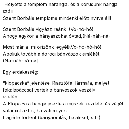
Helyette a templom harangja, és a kórusunk hangja
száll
Szent Borbála temploma mindenki előtt nyitva áll!
Szent Borbála vigyázz reánk! (Vo-hó-hó)
Ahogy egykor a bányászokat óvtad,(Ná-náh-ná)
Most már a mi őrizőnk legyél!(Vo-hó-hó-hó)
Ápoljuk tovább a dorogi bányászok emlékét
(Ná-náh-ná-ná]
Egy érdekesség:
“klopacska” jelentése. Riasztófa, lármafa, melyet
fakalapáccsal vertek a bányászok veszély
esetén.
A Klopacska hangja jelezte a műszak kezdetét és végét,
valamint azt is, ha valamilyen
tragédia történt (bányaomlás, haláleset, stb.)