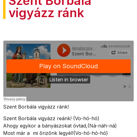
Szent Borbála
vigyázz ránk
Szent Borbála vigyázz ránk!
Szent Borbála vigyázz reánk! (Vo-hó-hó)
Ahogy egykor a bányászokat óvtad,(Ná-náh-ná)
Most már a mi őrizőnk legyél!(Vo-hó-hó-hó)