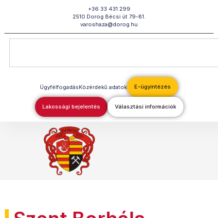
Megszakítás
+36 33 431 299
2510 Dorog Bécsi út 79-81.
varoshaza@dorog.hu
E-ügyintézés
Ügyfélfogadás
Közérdekű adatok
Lakossági bejelentés
Választási információk