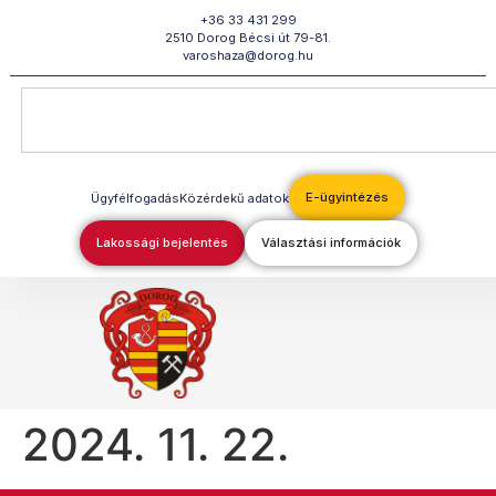
Megszakítás
+36 33 431 299
2510 Dorog Bécsi út 79-81.
varoshaza@dorog.hu
E-ügyintézés
Ügyfélfogadás
Közérdekű adatok
Lakossági bejelentés
Választási információk
2024. 11. 22.