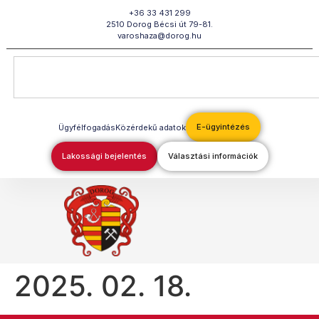
Megszakítás
+36 33 431 299
2510 Dorog Bécsi út 79-81.
varoshaza@dorog.hu
E-ügyintézés
Ügyfélfogadás
Közérdekű adatok
Lakossági bejelentés
Választási információk
2025. 02. 18.