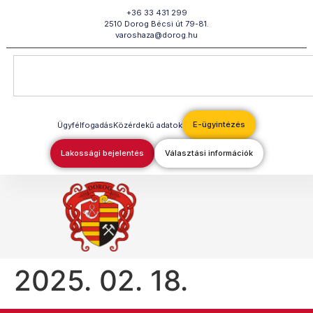
Megszakítás
+36 33 431 299
2510 Dorog Bécsi út 79-81.
varoshaza@dorog.hu
E-ügyintézés
Ügyfélfogadás
Közérdekű adatok
Lakossági bejelentés
Választási információk
2025. 02. 18.