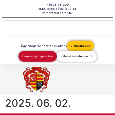
Megszakítás
+36 33 431 299
2510 Dorog Bécsi út 79-81.
varoshaza@dorog.hu
E-ügyintézés
Ügyfélfogadás
Közérdekű adatok
Lakossági bejelentés
Választási információk
2025. 06. 02.