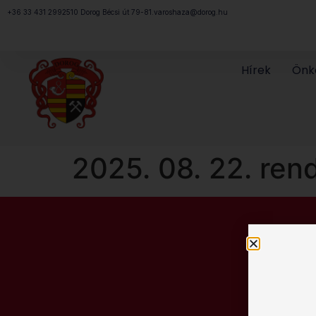
Megszakítás
+36 33 431 299
2510 Dorog Bécsi út 79-81.
varoshaza@dorog.hu
Hírek
Önk
2025. 08. 22. rend