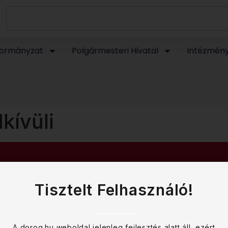
ormányzat
Polgármesteri Hivatal
Intézmén
kívüli
Tisztelt Felhasználó!
A dorog.hu weboldal jelenleg fejlesztés alatt áll, ezért