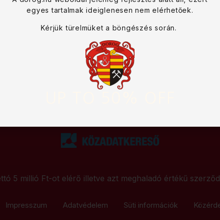
egyes tartalmak ideiglenesen nem elérhetőek.
Kérjük türelmüket a böngészés során.
UP TO 50% OFF
ttó 5 millió Ft-ot elérő illetve azt meghaladó értékű szerző
Impresszum
Adatvédelem
Süti információk
Közérd