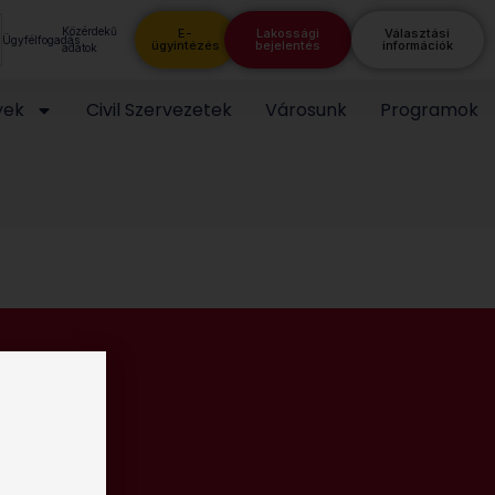
Közérdekű
E-
Lakossági
Választási
Ügyfélfogadás
ügyintézés
bejelentés
információk
adatok
yek
Civil Szervezetek
Városunk
Programok