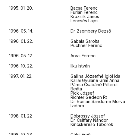
1995. 01. 20.
Bacsa Ferenc
Furlán Ferenc
Kruzslik János
Lencsés Lajos
1996. 05. 14.
Dr. Zsembery Dezső
1996. 01. 22.
Gabala Sarolta
Puchner Ferenc
1996. 05. 12.
Árvai Ferenc
1996. 10. 22.
Ilku István
1997. 01. 22.
Gallina Józsefné Iglói Ida
Kállai Gyuláné Grim Anna
Párma Csabáné Péterdi
Beáta
Pick József
Richter Gedeon Rt
Dr. Román Sándorné Morva
Izidóra
1998. 01. 22
Döbrössy József
Dr. Csiffáry Nándor
Kincskereső Táborok
1998. 10. 23.
Gáldi Ernő