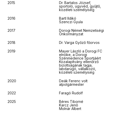
2015
Dr. Bartalos József,
sportoló, ügyvéd, gyűjtő,
közéleti személyiség
2016
Bartl Ildikó
Szenczi Gyula
2017
Dorogi Német Nemzetiségi
Önkormányzat
2018
Dr. Varga Győző főorvos
2019
Mayer László a Dorogi FC
elnöke, a Dorogi
Szénmedence Sportjáért
Közalapítvány ellenőrző
bizottságának tagja,
labdarúgó, vállalkozó,
közéleti személyiség
2020
Deák Ferenc volt
alpolgármester
2022
Faragó Rudolf
2025
Béres Tiborné
Karcz Jenő
Molnár Albert