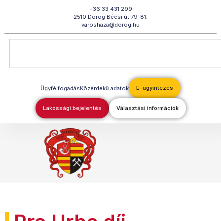
Megszakítás
+36 33 431 299
2510 Dorog Bécsi út 79-81.
varoshaza@dorog.hu
E-ügyintézés
Ügyfélfogadás
Közérdekű adatok
Lakossági bejelentés
Választási információk