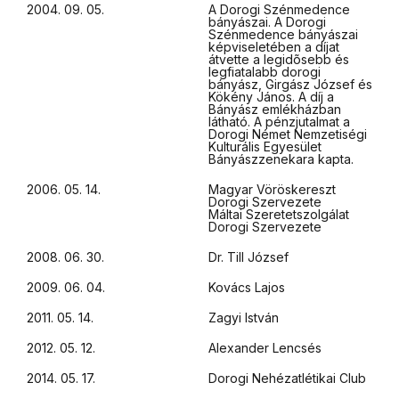
2004. 09. 05.
A Dorogi Szénmedence
bányászai. A Dorogi
Szénmedence bányászai
képviseletében a díjat
átvette a legidõsebb és
legfiatalabb dorogi
bányász, Girgász József és
Kökény János. A díj a
Bányász emlékházban
látható. A pénzjutalmat a
Dorogi Német Nemzetiségi
Kulturális Egyesület
Bányászzenekara kapta.
2006. 05. 14.
Magyar Vöröskereszt
Dorogi Szervezete
Máltai Szeretetszolgálat
Dorogi Szervezete
2008. 06. 30.
Dr. Till József
2009. 06. 04.
Kovács Lajos
2011. 05. 14.
Zagyi István
2012. 05. 12.
Alexander Lencsés
2014. 05. 17.
Dorogi Nehézatlétikai Club