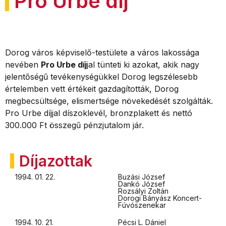
Pro Urbe díj
Dorog város képviselő-testülete a város lakossága
nevében
Pro Urbe díj
jal tünteti ki azokat, akik nagy
jelentőségű tevékenységükkel Dorog legszélesebb
értelemben vett értékeit gazdagították, Dorog
megbecsültsége, elismertsége növekedését szolgálták.
Pro Urbe díjjal díszoklevél, bronzplakett és nettó
300.000 Ft összegű pénzjutalom jár.
Díjazottak
1994. 01. 22.
Buzási József
Dankó József
Rozsályi Zoltán
Dorogi Bányász Koncert-
Fúvószenekar
1994. 10. 21.
Pécsi L. Dániel