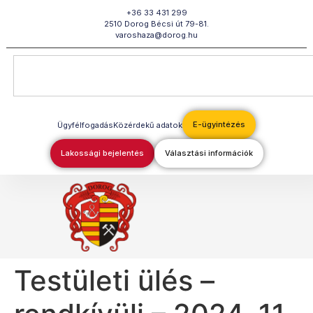
Megszakítás
+36 33 431 299
2510 Dorog Bécsi út 79-81.
varoshaza@dorog.hu
E-ügyintézés
Ügyfélfogadás
Közérdekű adatok
Lakossági bejelentés
Választási információk
Testületi ülés –