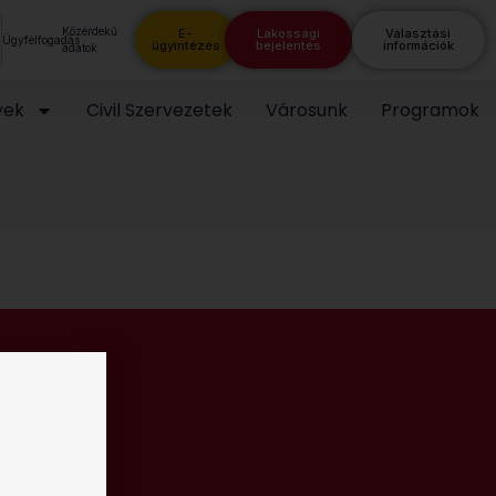
Közérdekű
E-
Lakossági
Választási
Ügyfélfogadás
ügyintézés
bejelentés
információk
adatok
yek
Civil Szervezetek
Városunk
Programok