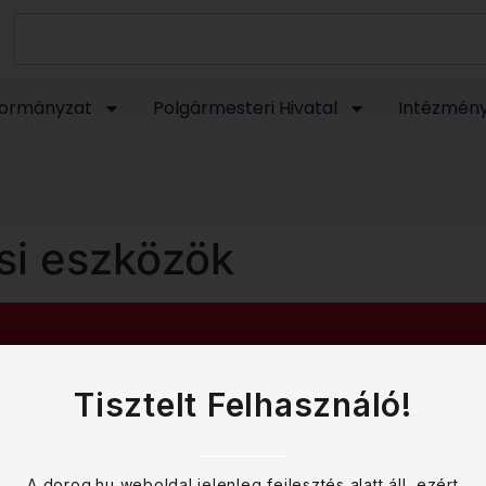
ormányzat
Polgármesteri Hivatal
Intézmén
si eszközök
Tisztelt Felhasználó!
A dorog.hu weboldal jelenleg fejlesztés alatt áll, ezért