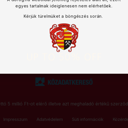
egyes tartalmak ideiglenesen nem elérhetőek.
Kérjük türelmüket a böngészés során.
UP TO 50% OFF
ttó 5 millió Ft-ot elérő illetve azt meghaladó értékű szerző
Impresszum
Adatvédelem
Süti információk
Közérd