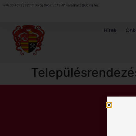
Megszakítás
+36 33 431 299
2510 Dorog Bécsi út 79-81.
varoshaza@dorog.hu
Hírek
Önk
Településrendezé