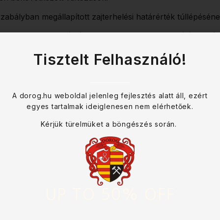
gszabályban megállapított zajterhelési határérték túllépésé
gy üzemi zajforrás által okozott zaj a zajkibocsátási határé
telezi.
Tisztelt Felhasználó!
 az üzemeltetőt határidő kitűzésével a benne szereplő inté
t intézkedési tervet a jegyző abban az esetben hagyja jóvá
A dorog.hu weboldal jelenleg fejlesztés alatt áll, ezért
átás határértékre való csökkentését.
egyes tartalmak ideiglenesen nem elérhetőek.
Kérjük türelmüket a böngészés során.
UP TO 50% OFF
erv végrehajtásának ideje alatt nem szabható ki.