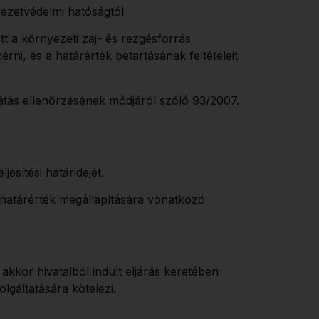
nyezetvédelmi hatóságtól
t a környezeti zaj- és rezgésforrás
rni, és a határérték betartásának feltételeit
sátás ellenőrzésének módjáról szóló 93/2007.
jesítési határidejét.
 határérték megállapítására vonatkozó
akkor hivatalból indult eljárás keretében
lgáltatására kötelezi.