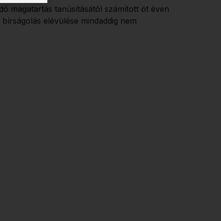
dó magatartás tanúsításától számított öt éven
a bírságolás elévülése mindaddig nem