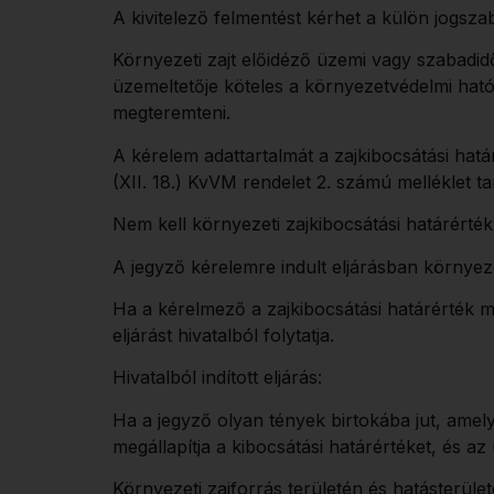
A kivitelező felmentést kérhet a külön jogszab
Környezeti zajt előidéző üzemi vagy szabadi
üzemeltetője köteles a környezetvédelmi hatósá
megteremteni.
A kérelem adattartalmát a zajkibocsátási hat
(XII. 18.) KvVM rendelet 2. számú melléklet t
Nem kell környezeti zajkibocsátási határérték
A jegyző kérelemre indult eljárásban környezeti
Ha a kérelmező a zajkibocsátási határérték m
eljárást hivatalból folytatja.
Hivatalból indított eljárás:
Ha a jegyző olyan tények birtokába jut, amely
megállapítja a kibocsátási határértéket, és az
Környezeti zajforrás területén és hatásterüle