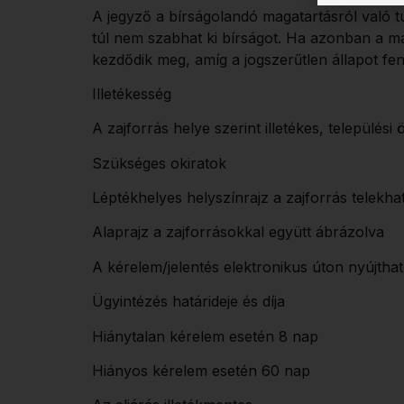
A jegyző a bírságolandó magatartásról való tu
túl nem szabhat ki bírságot. Ha azonban a ma
kezdődik meg, amíg a jogszerűtlen állapot fen
Illetékesség
A zajforrás helye szerint illetékes, település
Szükséges okiratok
Léptékhelyes helyszínrajz a zajforrás telekha
Alaprajz a zajforrásokkal együtt ábrázolva
A kérelem/jelentés elektronikus úton nyújthat
Ügyintézés határideje és díja
Hiánytalan kérelem esetén 8 nap
Hiányos kérelem esetén 60 nap