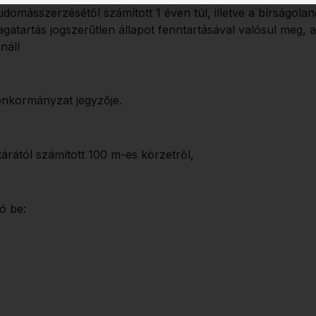
domásszerzésétől számított 1 éven túl, illetve a bírságolan
gatartás jogszerűtlen állapot fenntartásával valósul meg, 
náll
i önkormányzat jegyzője.
tárától számított 100 m-es körzetről,
ó be: