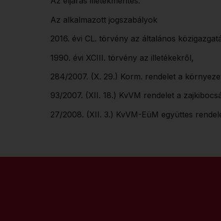
Az eljárás illetékmentes.
Az alkalmazott jogszabályok
2016. évi CL. törvény az általános közigazgatá
1990. évi XCIII. törvény az illetékekről,
284/2007. (X. 29.) Korm. rendelet a környezet
93/2007. (XII. 18.) KvVM rendelet a zajkibocs
27/2008. (XII. 3.) KvVM-EüM együttes rendelet