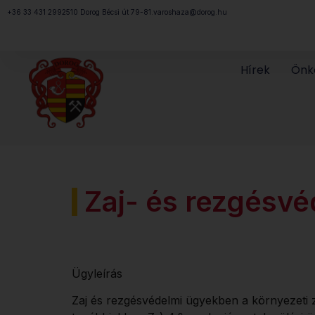
Megszakítás
+36 33 431 299
2510 Dorog Bécsi út 79-81.
varoshaza@dorog.hu
Hírek
Önk
Zaj- és rezgésv
Ügyleírás
Zaj és rezgésvédelmi ügyekben a környezeti z