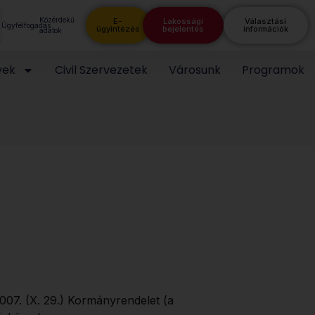
Közérdekű
E-
Lakossági
Választási
Ügyfélfogadás
ügyintézés
bejelentés
információk
adatok
yek
Civil Szervezetek
Városunk
Programok
007. (X. 29.) Kormányrendelet (a