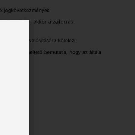
nek jogkövetkezményei:
rtéket túllépi, akkor a zajforrás
zkedések megvalósítására kötelezi.
, ha az üzemeltető bemutatja, hogy az általa