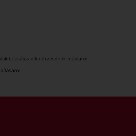
zgéskibocsátás ellenőrzésének módjáról,
pításáról