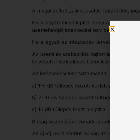
A megállapított zajkibocsátási határérték, jo
Ha a jegyző megállapítja, hogy a szabadidős va
üzemeltetőjét intézkedési terv benyújtására kö
Ha a jegyző az intézkedési tervet jóváhagyja,
Az üzemi és szabadidős zajforrásokra készítet
tervezett intézkedések biztosítják a zajkibocs
Az intézkedési terv tartalmazza:
a) 1-6 dB túllépés között korlátozza,
b) 7-10 dB túllépés között felfüggeszti,
c) 10 dB túllépés felett megtiltja.
Bírság kiszabására vonatkozó előírások:
Az a)-d) pont szerinti bírság az intézkedési t