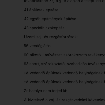
továbbiakban Zr) 4.§ -a alapján a települési
41 épületek építése
42 egyéb építmények építése
43 speciális szaképítés
Üzemi zaj- és rezgésforrások:
56 vendéglátás
90 alkotó-, művészeti szórakoztató tevékeny
93 sport, szórakoztató, szabadidős tevékeny
•A védendő épületek védendő helyiségeinek be
•A védendő épületek védendő helyiségeinek b
Zr hatálya nem terjed ki:
A kivitelező a zaj- és rezgésvédelmi követelmé