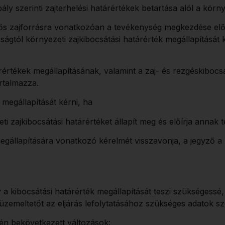
ály szerinti zajterhelési határértékek betartása alól a kör
dős zajforrásra vonatkozóan a tevékenység megkezdése előt
gtól környezeti zajkibocsátási határérték megállapítását ké
árértékek megállapításának, valamint a zaj- és rezgéskiboc
artalmazza.
 megállapítását kérni, ha
 zajkibocsátási határértéket állapít meg és előírja annak tel
egállapítására vonatkozó kérelmét visszavonja, a jegyző a
 a kibocsátási határérték megállapítását teszi szükségessé, 
 üzemeltetőt az eljárás lefolytatásához szükséges adatok szo
tén bekövetkezett változások: