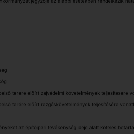
 önkormányzat jegyzője az alábbi esetekben rendelkezik hatá
ség
ség
lső terére előírt zajvédelmi követelmények teljesítésére 
első terére előírt rezgéskövetelmények teljesítésére vona
nyeket az építőipari tevékenység ideje alatt köteles betarta