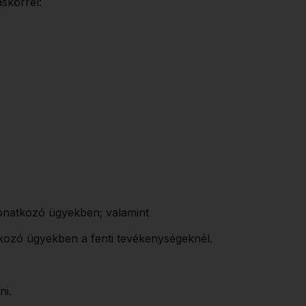
skörrel:
vonatkozó ügyekben; valamint
tkozó ügyekben a fenti tevékenységeknél.
ni.