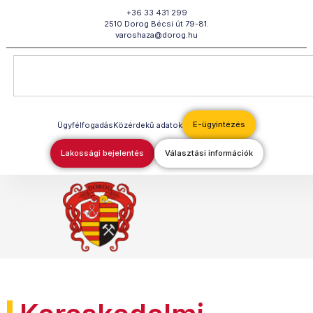
Megszakítás
+36 33 431 299
2510 Dorog Bécsi út 79-81.
varoshaza@dorog.hu
E-ügyintézés
Ügyfélfogadás
Közérdekű adatok
Lakossági bejelentés
Választási információk