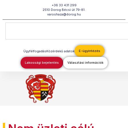
Megszakítás
+36 33 431 299
2510 Dorog Bécsi út 79-81.
varoshaza@dorog.hu
E-ügyintézés
Ügyfélfogadás
Közérdekű adatok
Lakossági bejelentés
Választási információk