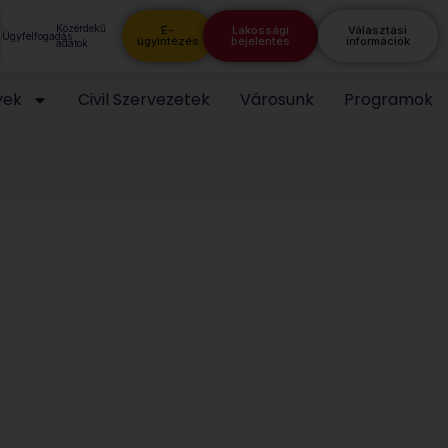
Közérdekű
E-
Lakossági
Választási
Ügyfélfogadás
ügyintézés
bejelentés
információk
adatok
yek
Civil Szervezetek
Városunk
Programok