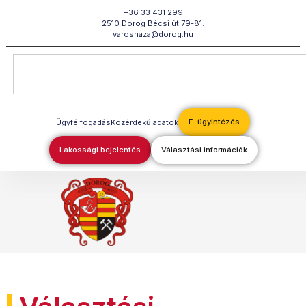
Megszakítás
+36 33 431 299
2510 Dorog Bécsi út 79-81.
varoshaza@dorog.hu
E-ügyintézés
Ügyfélfogadás
Közérdekű adatok
Lakossági bejelentés
Választási információk